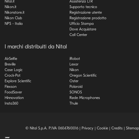
Nital.it
Assistenza LTR
Nikon.it
Supporto tecnico
Nikonstore.it
Registrazione utente
Nikon Club
Registrazione prodotto
NPS - Italia
Ufficio Stampa
Dove Acquistare
Call Center
I marchi distribuiti da Nital
AirSelfie
iRobot
Breville
Lexar
Case Logic
Nikon
Crock-Pot
Oregon Scientific
Explore Scientific
Oster
Flexson
Polaroid
FoodSaver
SONOS
Hinnovation
Røde Microphones
Insta360
Thule
© Nital S.p.A. P.IVA 06047610016 |
Privacy
|
Cookie
|
Credits
|
Sitemap