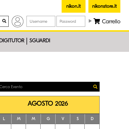
nikon.it
nikonstore.it
Carrello
DIGITUTOR
SGUARDI
AGOSTO 2026
L
M
M
G
V
S
D