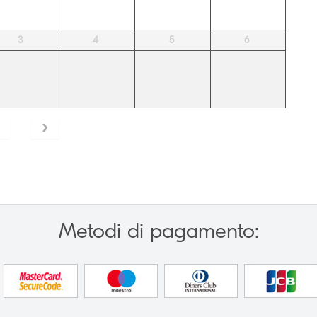
3
4
5
6
Metodi di pagamento: