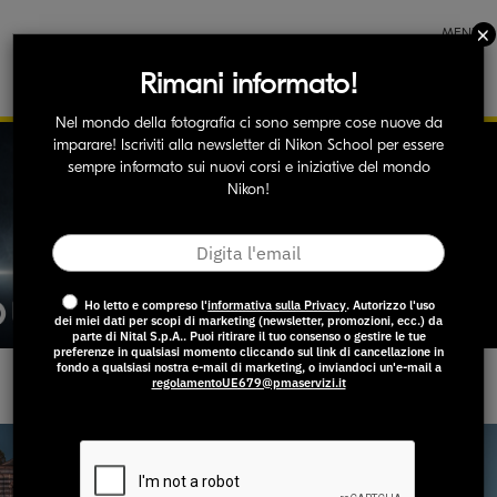
×
MENU
Rimani informato!
Nel mondo della fotografia ci sono sempre cose nuove da
imparare! Iscriviti alla newsletter di Nikon School per essere
NIKON Z6III
sempre informato sui nuovi corsi e iniziative del mondo
Nikon!
PRESTAZIONI SUPERIORI
Ho letto e compreso l'
informativa sulla Privacy
. Autorizzo l'uso
dei miei dati per scopi di marketing (newsletter, promozioni, ecc.) da
parte di Nital S.p.A.. Puoi ritirare il tuo consenso o gestire le tue
preferenze in qualsiasi momento cliccando sul link di cancellazione in
fondo a qualsiasi nostra e-mail di marketing, o inviandoci un'e-mail a
regolamentoUE679@pmaservizi.it
Verifica la richiesta*