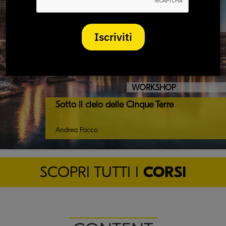
Iscriviti
WORKSHOP
Sotto il cielo delle Cinque Terre
Andrea Facco
SCOPRI TUTTI I
CORSI