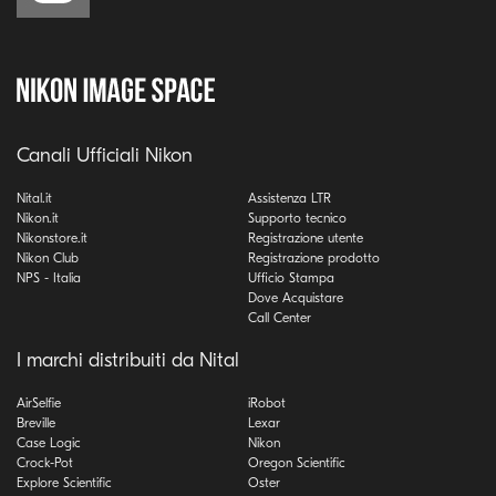
Canali Ufficiali Nikon
Nital.it
Assistenza LTR
Nikon.it
Supporto tecnico
Nikonstore.it
Registrazione utente
Nikon Club
Registrazione prodotto
NPS - Italia
Ufficio Stampa
Dove Acquistare
Call Center
I marchi distribuiti da Nital
AirSelfie
iRobot
Breville
Lexar
Case Logic
Nikon
Crock-Pot
Oregon Scientific
Explore Scientific
Oster