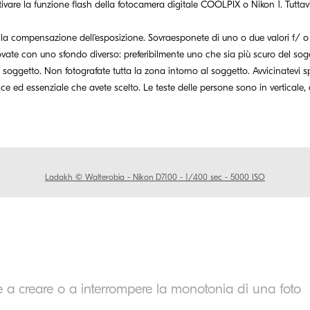
vare la funzione flash della fotocamera digitale COOLPIX o Nikon 1. Tuttavi
 compensazione dell'esposizione. Sovraesponete di uno o due valori f/ o 
rovate con uno sfondo diverso: preferibilmente uno che sia più scuro del sog
soggetto. Non fotografate tutta la zona intorno al soggetto. Avvicinatevi s
ice ed essenziale che avete scelto. Le teste delle persone sono in verticale, q
Ladakh © Walterobia - Nikon D7100 - 1/400 sec - 5000 ISO
a creare o a interrompere la monotonia di una foto