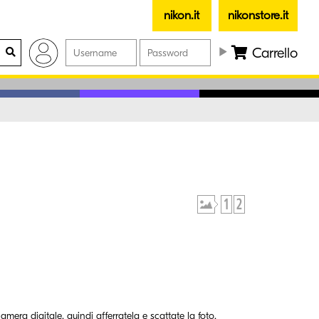
nikon.it
nikonstore.it
Carrello
amera digitale, quindi afferratela e scattate la foto.