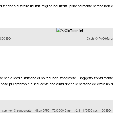
ita tendono a fornire risultati migliori nei ritratti, principalmente perché non
- 800 ISO
Occhi © MrGiòTarant
per la locale stazione di polizia, non fotografate il soggetto frontalmente.
 una posa più gradevole e seducente che aiuta anche le persone ad avere un a
summer © squacinato - Nikon D750 - 70.0-200.0 mm f/2.8 - 1/2500 sec - 100 ISO