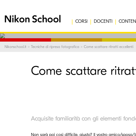
CORSI
DOCENTI
CONTEN
Nikonschool.it
>
Tecniche di ripresa fotografica
> Come scattare ritratti eccellenti
Come scattare ritratt
Acquisite familiarità con gli elementi fond
Non sarà poi così difficile, giusto? Il vostro amico/sposo/b