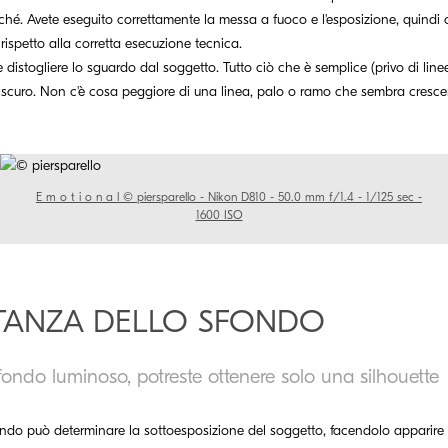
erché. Avete eseguito correttamente la messa a fuoco e l'esposizione, quind
 rispetto alla corretta esecuzione tecnica.
 distogliere lo sguardo dal soggetto. Tutto ciò che è semplice (privo di lin
scuro. Non c'è cosa peggiore di una linea, palo o ramo che sembra crescer
E m o t i o n a l © piersparello - Nikon D810 - 50.0 mm f/1.4 - 1/125 sec -
1600 ISO
RTANZA DELLO SFONDO
fondo luminoso, potreste ottenere solo una silhouette
fondo può determinare la sottoesposizione del soggetto, facendolo apparire sc