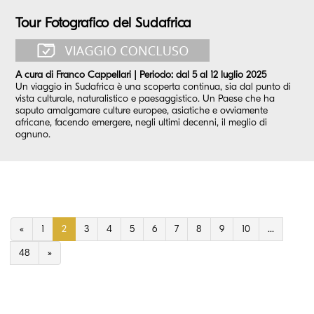
Tour Fotografico del Sudafrica
A cura di Franco Cappellari | Periodo: dal 5 al 12 luglio 2025
Un viaggio in Sudafrica è una scoperta continua, sia dal punto di
vista culturale, naturalistico e paesaggistico. Un Paese che ha
saputo amalgamare culture europee, asiatiche e ovviamente
africane, facendo emergere, negli ultimi decenni, il meglio di
ognuno.
«
1
2
3
4
5
6
7
8
9
10
...
48
»