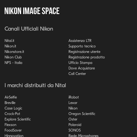
Canali Ufficiali Nikon
Nital.it
Assistenza LTR
Nikon.it
Supporto tecnico
Nikonstore.it
Registrazione utente
Nikon Club
Registrazione prodotto
NPS - Italia
Ufficio Stampa
Dove Acquistare
Call Center
I marchi distribuiti da Nital
AirSelfie
iRobot
Breville
Lexar
Case Logic
Nikon
Crock-Pot
Oregon Scientific
Explore Scientific
Oster
Flexson
Polaroid
FoodSaver
SONOS
Hinnovation
Røde Microphones