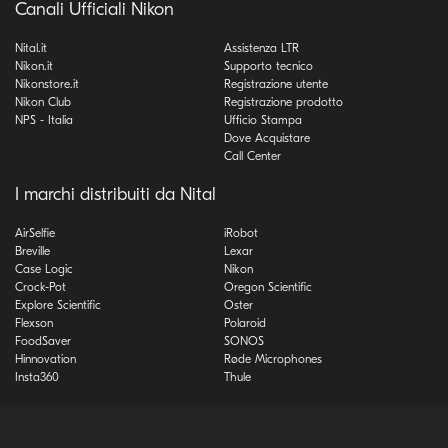
Canali Ufficiali Nikon
Nital.it
Assistenza LTR
Nikon.it
Supporto tecnico
Nikonstore.it
Registrazione utente
Nikon Club
Registrazione prodotto
NPS - Italia
Ufficio Stampa
Dove Acquistare
Call Center
I marchi distribuiti da Nital
AirSelfie
iRobot
Breville
Lexar
Case Logic
Nikon
Crock-Pot
Oregon Scientific
Explore Scientific
Oster
Flexson
Polaroid
FoodSaver
SONOS
Hinnovation
Røde Microphones
Insta360
Thule