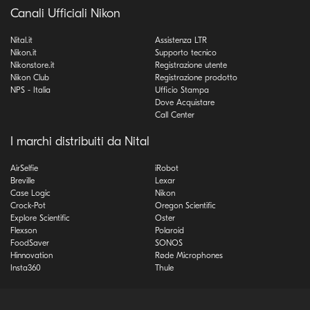
Canali Ufficiali Nikon
Nital.it
Assistenza LTR
Nikon.it
Supporto tecnico
Nikonstore.it
Registrazione utente
Nikon Club
Registrazione prodotto
NPS - Italia
Ufficio Stampa
Dove Acquistare
Call Center
I marchi distribuiti da Nital
AirSelfie
iRobot
Breville
Lexar
Case Logic
Nikon
Crock-Pot
Oregon Scientific
Explore Scientific
Oster
Flexson
Polaroid
FoodSaver
SONOS
Hinnovation
Røde Microphones
Insta360
Thule