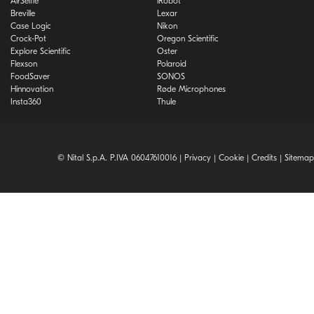
AirSelfie
iRobot
Breville
Lexar
Case Logic
Nikon
Crock-Pot
Oregon Scientific
Explore Scientific
Oster
Flexson
Polaroid
FoodSaver
SONOS
Hinnovation
Røde Microphones
Insta360
Thule
© Nital S.p.A. P.IVA 06047610016 |
Privacy
|
Cookie
|
Credits
|
Sitemap