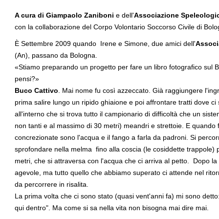
A cura di Giampaolo Zaniboni
e dell'
Associazione Speleologi
con la collaborazione del Corpo Volontario Soccorso Civile di Bol
È Settembre 2009 quando Irene e Simone, due amici dell'
Associ
(An), passano da Bologna.
«Stiamo preparando un progetto per fare un libro fotografico sul B
pensi?»
Buco Cattivo
. Mai nome fu così azzeccato. Già raggiungere l'in
prima salire lungo un ripido ghiaione e poi affrontare tratti dove ci
all'interno che si trova tutto il campionario di difficoltà che un sist
non tanti e al massimo di 30 metri) meandri e strettoie. E quando fi
concrezionate sono l'acqua e il fango a farla da padroni. Si percor
sprofondare nella melma fino alla coscia (le cosiddette trappole) p
metri, che si attraversa con l'acqua che ci arriva al petto. Dopo la 
agevole, ma tutto quello che abbiamo superato ci attende nel ritor
da percorrere in risalita.
La prima volta che ci sono stato (quasi vent'anni fa) mi sono dett
qui dentro". Ma come si sa nella vita non bisogna mai dire mai.