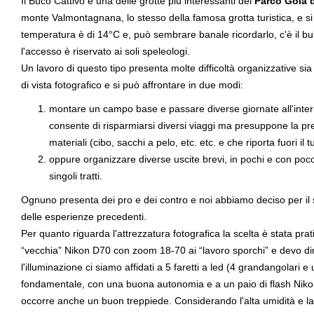
Il Buco Cattivo è una delle grotte più interessanti del
Parco Gola d
monte Valmontagnana, lo stesso della famosa grotta turistica, e si 
temperatura è di 14°C e, può sembrare banale ricordarlo, c'è il bui
l'accesso è riservato ai soli speleologi.
Un lavoro di questo tipo presenta molte difficoltà organizzative sia
di vista fotografico e si può affrontare in due modi:
montare un campo base e passare diverse giornate all'intern
consente di risparmiarsi diversi viaggi ma presuppone la pr
materiali (cibo, sacchi a pelo, etc. etc. e che riporta fuori il t
oppure organizzare diverse uscite brevi, in pochi e con poc
singoli tratti.
Ognuno presenta dei pro e dei contro e noi abbiamo deciso per il 
delle esperienze precedenti.
Per quanto riguarda l'attrezzatura fotografica la scelta è stata pr
“vecchia” Nikon D70 con zoom 18-70 ai “lavoro sporchi” e devo d
l'illuminazione ci siamo affidati a 5 faretti a led (4 grandangolari e 
fondamentale, con una buona autonomia e a un paio di flash Nikon
occorre anche un buon treppiede. Considerando l'alta umidità e l