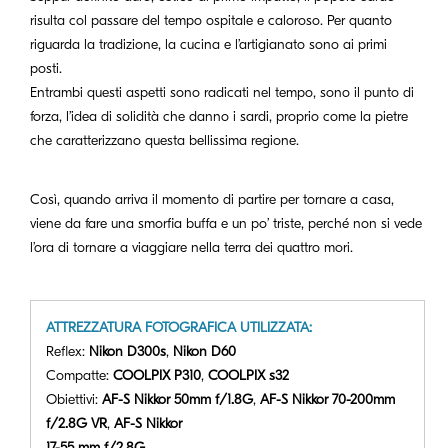
risulta col passare del tempo ospitale e caloroso. Per quanto
riguarda la tradizione, la cucina e l’artigianato sono ai primi
posti.
Entrambi questi aspetti sono radicati nel tempo, sono il punto di
forza, l’idea di solidità che danno i sardi, proprio come la pietre
che caratterizzano questa bellissima regione.
Così, quando arriva il momento di partire per tornare a casa,
viene da fare una smorfia buffa e un po’ triste, perché non si vede
l’ora di tornare a viaggiare nella terra dei quattro mori.
ATTREZZATURA FOTOGRAFICA UTILIZZATA:
Reflex:
Nikon D300s
,
Nikon D60
Compatte:
COOLPIX P310
,
COOLPIX s32
Obiettivi:
AF-S Nikkor 50mm f/1.8G
,
AF-S Nikkor 70-200mm
f/2.8G VR
,
AF-S Nikkor
17-55 mm f/2.8G