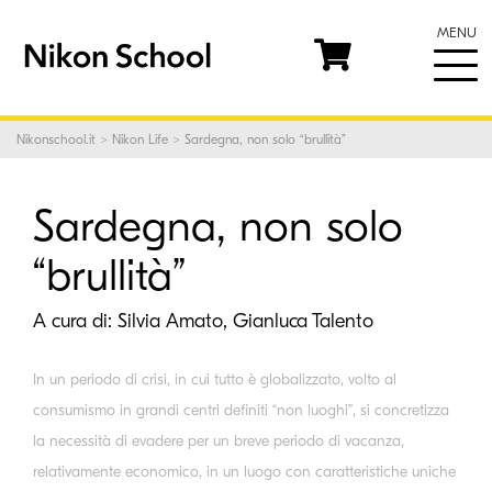
MENU
Nikonschool.it
>
Nikon Life
> Sardegna, non solo “brullità”
Sardegna, non solo
“brullità”
A cura di:
Silvia Amato, Gianluca Talento
In un periodo di crisi, in cui tutto è globalizzato, volto al
consumismo in grandi centri definiti “non luoghi”, si concretizza
la necessità di evadere per un breve periodo di vacanza,
relativamente economico, in un luogo con caratteristiche uniche