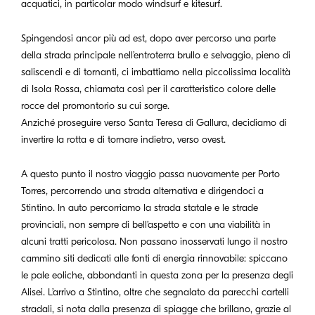
acquatici, in particolar modo windsurf e kitesurf.
Spingendosi ancor più ad est, dopo aver percorso una parte
della strada principale nell’entroterra brullo e selvaggio, pieno di
saliscendi e di tornanti, ci imbattiamo nella piccolissima località
di Isola Rossa, chiamata così per il caratteristico colore delle
rocce del promontorio su cui sorge.
Anziché proseguire verso Santa Teresa di Gallura, decidiamo di
invertire la rotta e di tornare indietro, verso ovest.
A questo punto il nostro viaggio passa nuovamente per Porto
Torres, percorrendo una strada alternativa e dirigendoci a
Stintino. In auto percorriamo la strada statale e le strade
provinciali, non sempre di bell’aspetto e con una viabilità in
alcuni tratti pericolosa. Non passano inosservati lungo il nostro
cammino siti dedicati alle fonti di energia rinnovabile: spiccano
le pale eoliche, abbondanti in questa zona per la presenza degli
Alisei. L’arrivo a Stintino, oltre che segnalato da parecchi cartelli
stradali, si nota dalla presenza di spiagge che brillano, grazie al