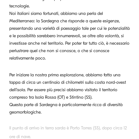
tecnologie.
Noi italiani siamo fortunati, abbiamo una perla del
Mediterraneo: la Sardegna che risponde a queste esigenze,
presentando una varietà di paesaggio tale per cui le potenzialità
e le possibilità sarebbero innumerevoli, se oltre alla volontà, si
investisse anche nel territorio. Per poter far tutto ciò, è necessario
perlustrare quel che non si conosce, o che si conosce
relativamente poco.
Per iniziare la nostra prima esplorazione, abbiamo fatto una
tappa di circa un centinaio di chilometri sulla costa nord-ovest
dell’isola. Per essere più precisi abbiamo visitato il territorio
compreso tra Isola Rossa (OT) e Stintino (SS).
Questa parte di Sardegna è particolarmente ricca di diversità
geomorfologiche.
Il punto di arrivo in terra sarda è Porto Torres (SS), dopo circa 12
ore di nave.