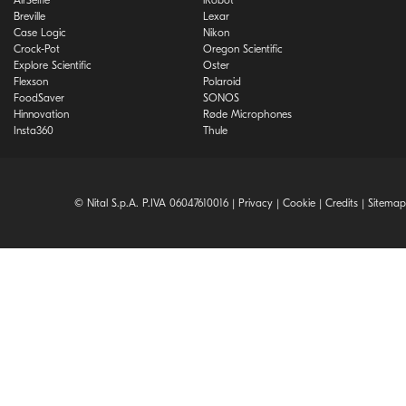
Breville
Lexar
Case Logic
Nikon
Crock-Pot
Oregon Scientific
Explore Scientific
Oster
Flexson
Polaroid
FoodSaver
SONOS
Hinnovation
Røde Microphones
Insta360
Thule
© Nital S.p.A. P.IVA 06047610016 |
Privacy
|
Cookie
|
Credits
|
Sitemap