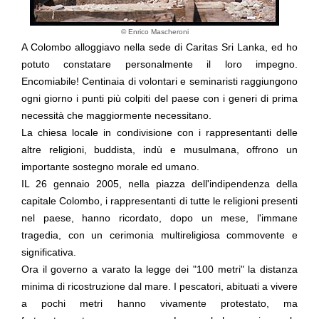
© Enrico Mascheroni
A
Colombo
alloggiavo nella sede di
Caritas Sri Lanka
, ed ho
potuto constatare personalmente il loro
impegno
.
Encomiabile! Centinaia di volontari e seminaristi raggiungono
ogni giorno i punti più colpiti del paese con i generi di prima
necessità che maggiormente necessitano.
La chiesa locale in condivisione con i rappresentanti delle
altre religioni, buddista, indù e musulmana, offrono un
importante
sostegno morale
ed
umano
.
IL 26 gennaio 2005, nella piazza dell'indipendenza della
capitale Colombo, i rappresentanti di tutte le religioni presenti
nel paese, hanno ricordato, dopo un mese, l'immane
tragedia, con un
cerimonia multireligiosa
commovente e
significativa.
Ora il governo a varato la
legge dei "100 metri"
la distanza
minima di ricostruzione dal mare. I pescatori, abituati a vivere
a pochi metri hanno vivamente protestato, ma