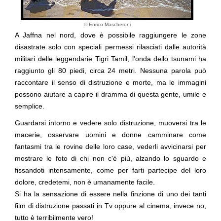
© Enrico Mascheroni
A
Jaffna
nel nord, dove è possibile raggiungere le zone
disastrate solo con speciali permessi rilasciati dalle autorità
militari delle leggendarie Tigri Tamil, l'onda dello tsunami ha
raggiunto gli 80 piedi, circa
24 metri
. Nessuna parola può
raccontare il senso di
distruzione
e
morte
, ma le immagini
possono aiutare a capire il dramma di questa gente, umile e
semplice.
Guardarsi intorno e vedere solo distruzione, muoversi tra le
macerie, osservare uomini e donne camminare come
fantasmi tra le rovine delle loro case, vederli avvicinarsi per
mostrare le foto di chi non c'è più, alzando lo sguardo e
fissandoti intensamente, come per farti partecipe del loro
dolore
, credetemi, non è umanamente facile.
Si ha la sensazione di essere nella finzione di uno dei tanti
film di distruzione passati in Tv oppure al cinema, invece no,
tutto è terribilmente vero!