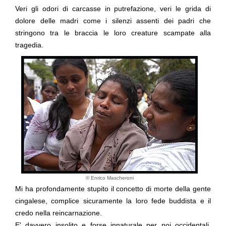
Veri gli
odori
di carcasse in putrefazione, veri le
grida
di
dolore delle madri come i
silenzi
assenti dei padri che
stringono tra le braccia le loro creature scampate alla
tragedia.
© Enrico Mascheroni
Mi ha profondamente stupito il concetto di
morte
della gente
cingalese, complice sicuramente la loro
fede buddista
e il
credo nella reincarnazione.
E' davvero insolito e forse innaturale per noi occidentali,