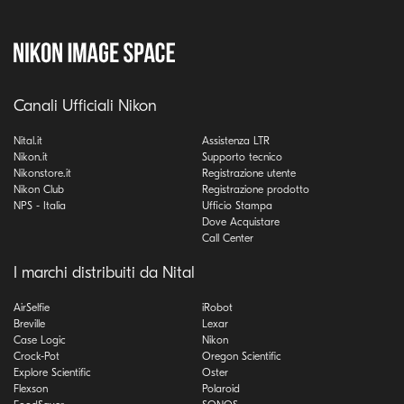
Canali Ufficiali Nikon
Nital.it
Assistenza LTR
Nikon.it
Supporto tecnico
Nikonstore.it
Registrazione utente
Nikon Club
Registrazione prodotto
NPS - Italia
Ufficio Stampa
Dove Acquistare
Call Center
I marchi distribuiti da Nital
AirSelfie
iRobot
Breville
Lexar
Case Logic
Nikon
Crock-Pot
Oregon Scientific
Explore Scientific
Oster
Flexson
Polaroid