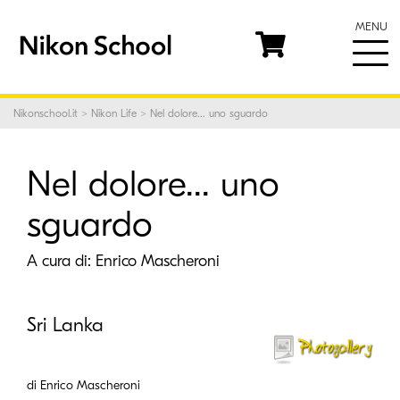
MENU
Nikonschool.it
>
Nikon Life
> Nel dolore... uno sguardo
Nel dolore... uno
sguardo
A cura di:
Enrico Mascheroni
Sri Lanka
di Enrico Mascheroni