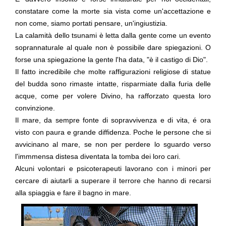
constatare come la morte sia vista come un'
accettazione
e
non come, siamo portati pensare, un'
ingiustizia
.
La calamità dello tsunami è letta dalla gente come un evento
soprannaturale al quale non è possibile dare spiegazioni. O
forse una spiegazione la gente l'ha data, "
è il castigo di Dio
".
Il fatto incredibile che molte raffigurazioni religiose di statue
del budda sono rimaste intatte, risparmiate dalla furia delle
acque, come per volere Divino, ha rafforzato questa loro
convinzione.
Il mare, da sempre fonte di sopravvivenza e di vita, é ora
visto con
paura
e grande
diffidenza
. Poche le persone che si
avvicinano al mare, se non per perdere lo sguardo verso
l'immmensa distesa diventata la tomba dei loro cari.
Alcuni volontari e psicoterapeuti lavorano con i minori per
cercare di aiutarli a superare il terrore che hanno di recarsi
alla spiaggia e fare il bagno in mare.