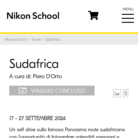
MENU
© Piero D'Orto
Nikonschool.it
>
Travel
> Sudafrica
Sudafrica
A cura di:
Piero D'Orto
17 - 27 SETTEMBRE 2024
Un self drive sulla famosa Panorama route sudafricana
con l’opportunità di fotografare splendidi paesaggi e