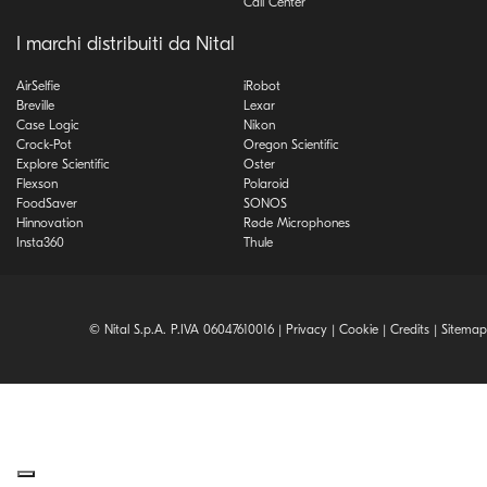
Call Center
I marchi distribuiti da Nital
AirSelfie
iRobot
Breville
Lexar
Case Logic
Nikon
Crock-Pot
Oregon Scientific
Explore Scientific
Oster
Flexson
Polaroid
FoodSaver
SONOS
Hinnovation
Røde Microphones
Insta360
Thule
© Nital S.p.A. P.IVA 06047610016 |
Privacy
|
Cookie
|
Credits
|
Sitemap