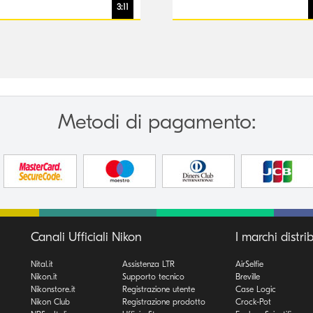
erssen
Anderssen
3:11
Metodi di pagamento:
Canali Ufficiali Nikon
I marchi distrib
Nital.it
Assistenza LTR
AirSelfie
Nikon.it
Supporto tecnico
Breville
Nikonstore.it
Registrazione utente
Case Logic
Nikon Club
Registrazione prodotto
Crock-Pot