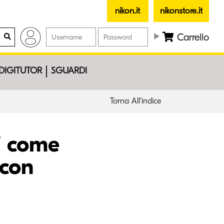
nikon.it
nikonstore.it
Carrello
DIGITUTOR
SGUARDI
Torna All'indice
i come
 con