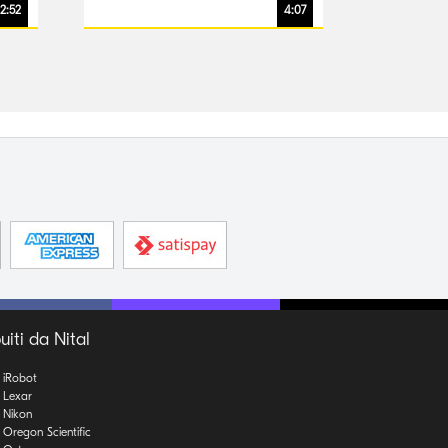
2:52
4:07
uiti da Nital
iRobot
Lexar
Nikon
Oregon Scientific