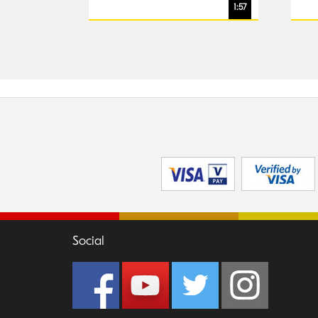
And
1:57
Social