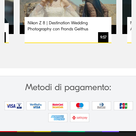
Nikon Z 8 | Destination Wedding
Nik
Photography con Fronds Geithus
Aur
:59
9:57
Metodi di pagamento: