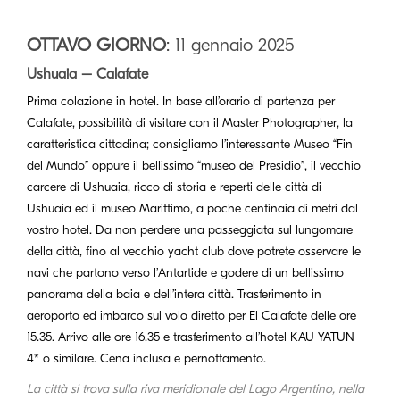
OTTAVO GIORNO
: 11 gennaio 2025
Ushuaia – Calafate
Prima colazione in hotel. In base all’orario di partenza per
Calafate, possibilità di visitare con il Master Photographer, la
caratteristica cittadina; consigliamo l’interessante Museo “Fin
del Mundo” oppure il bellissimo “museo del Presidio”, il vecchio
carcere di Ushuaia, ricco di storia e reperti delle città di
Ushuaia ed il museo Marittimo, a poche centinaia di metri dal
vostro hotel. Da non perdere una passeggiata sul lungomare
della città, fino al vecchio yacht club dove potrete osservare le
navi che partono verso l’Antartide e godere di un bellissimo
panorama della baia e dell’intera città. Trasferimento in
aeroporto ed imbarco sul volo diretto per El Calafate delle ore
15.35. Arrivo alle ore 16.35 e trasferimento all’hotel KAU YATUN
4* o similare. Cena inclusa e pernottamento.
La città si trova sulla riva meridionale del Lago Argentino, nella