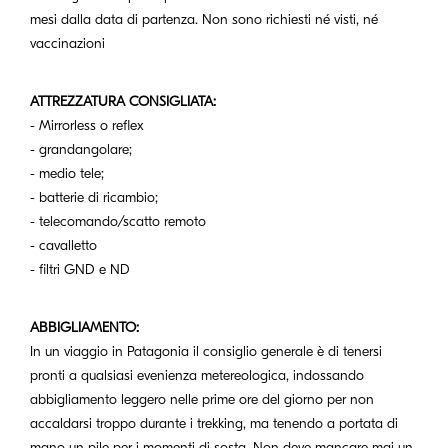
mesi dalla data di partenza. Non sono richiesti né visti, né
vaccinazioni
ATTREZZATURA CONSIGLIATA:
- Mirrorless o reflex
- grandangolare;
- medio tele;
- batterie di ricambio;
- telecomando/scatto remoto
- cavalletto
- filtri GND e ND
ABBIGLIAMENTO:
In un viaggio in Patagonia il consiglio generale è di tenersi
pronti a qualsiasi evenienza metereologica, indossando
abbigliamento leggero nelle prime ore del giorno per non
accaldarsi troppo durante i trekking, ma tenendo a portata di
mano un pile per i momenti di sosta. Non deve mancare mai un