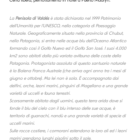
Cena libera, pernottamento in hotel a Puerto Madryn.
La
Penisola di Valdés
è stata dichiarata nel 1999 Patrimonio
dell'Umanità per l'UNESCO, nella categoria di Paesaggio
Naturale. Geograficamente situata nella provincia di Chubut,
nella Patagonia, si entra nelle acque blu dell'Oceano Atlantico
formando così il Golfo Nuevo ed il Golfo San José. I suoi 4.000
km2 sono abitati dalla più variata avifauna delle coste della
Patagonia. Protagonista assoluta di questo santuario naturale
è la Balena Franca Australe (che arriva ogni anno tra i mesi di
giugno e ottobre). Ma lei non è sola. È accompagnata dai
delfini, orche, leoni marini, pinguini di Magellano e una grande
varietà di uccelli e fauna terrestri.
Scarsamente abitata dagli uomini, questa terra arida dove si
fonde il blu del cielo con il blu intenso delle sue acque, è
territorio di guanachi, nandù e una grande varietà di specie di
uccelli marini.
Sulle rocce costiere, i cormorani estendono le loro ali ed i leoni
marini prendono lunghi pisolini sotto il sole.