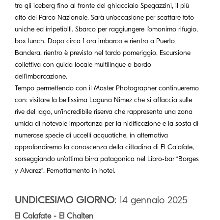
tra gli iceberg fino al fronte del ghiacciaio Spegazzini, il più
alto del Parco Nazionale. Sarà un’occasione per scattare foto
uniche ed irripetibili. Sbarco per raggiungere l’omonimo rifugio,
box lunch. Dopo circa 1 ora imbarco e rientro a Puerto
Bandera, rientro è previsto nel tardo pomeriggio. Escursione
collettiva con guida locale multilingue a bordo
dell’imbarcazione.
Tempo permettendo con il Master Photographer continueremo
con: visitare la bellissima Laguna Nimez che si affaccia sulle
rive del lago, un’incredibile riserva che rappresenta una zona
umida di notevole importanza per la nidificazione e la sosta di
numerose specie di uccelli acquatiche, in alternativa
approfondiremo la conoscenza della cittadina di El Calafate,
sorseggiando un’ottima birra patagonica nel Libro-bar “Borges
y Alvarez”. Pernottamento in hotel.
UNDICESIMO GIORNO
: 14 gennaio 2025
El Calafate - El Chalten