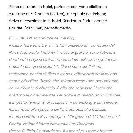
Prima colazione in hotel, partenza con van collettivo in
direzione di El Chalten (220km), la capitale del trekking.
Arrivo e trasferimento in hotel, Sendero o Pudu Lodge o
similare. Pasti liberi, pernottamento.
EL CHALTEN, la capitale del trekking
Il Cerro Torre ed il Cerro Fitz Roy presiedono i panorami del
Parco Nazionale. Imponenti rocce di granito, sono l'obiettivo
desiderato dagli scalatori esperti ed un bellissimo spettacolo
naturale per gli escursionisti. Qui ci sono sentieri che
percorrono boschi di ñires e lengas, attraversati da fiumi con
acque cristalline. Strade che salgono verso l'alto per l'incontro
con il gigante di ghiaccio. E altri che scoprono i laghi che
riflettono le cime innevate. Per godere di questo dono naturale
è importante munirsi di scarponcini da trekking e camminare,
lasciandosi alle spalle la civiltà e dandosi alla bellezza
incontaminata della montagna. All'ingresso di El Chaltén c’è il
Centro Visitatori Parco Nazionale Los Glaciares.
Presso l'Ufficio Comunale del Turismo si possono ottenere