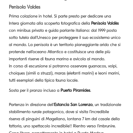
Penisola Valdes
Prima colazione in hotel. Si parte presto per dedicare una
Intera giornata alla scoperta fotografica della
Penisola Valdès
con minibus privato e guida parlante italiano: dal 1999 posta
sotto tutela dall’Unesco per proteggere il suo ecosistema unico
al mondo. La penisola è un territorio pianeggiante arido che si
protende nell’oceano Atlantico e costituisce una delle più
importanti riserve di fauna marina e avicola al mondo.
In corso di escursione si potranno osservare guanacos, volpi,
choiques (simili a struzzi), maras (elefanti marini) e leoni marini,
tutti esemplari della tipica fauna locale.
Sosta per il pranzo incluso a
Puerto Piramides
.
Partenza in direzione dell’
Estancia San Lorenzo
, un tradizionale
stabilimento rurale patagonico, dove si visita l’incredibile
riserva di pinguini di Magellano, lontana 7 km dal casale della
fattoria, uno spettacolo incredibile!! Rientro verso l'imbrunire.