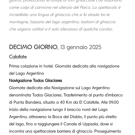
giorno, provocando le rotture di torri ghiacciate che risuonano
come colpi di cannone nel silenzio del Parco. Lo spettacolo è
incredibile: una lingua di ghiaccio che si fa strada tra le
montagne, l’azzurro del lago argentino, lastroni di ghiaccio
che vagano solitari e il volo silenzioso di qualche condor.
DECIMO GIORNO
, 13 gennaio 2025
Calafate
Prima colazione in hotel. Giornata dedicata alla navigazione
del Lago Argentino
Navigazione Todos Glaciares
Giornata dedicata alla Navigazione sul Lago Argentino
denominata Todos Glaciares. Trasferimento al punto d'imbarco
di Punta Bandera, situato a 40 Km da El Calafate. Alle 09.00
inizio della navigazione lungo il braccio nord del Lago
Argentino, attraverso la Boca del Diablo, il punto più stretto
del lago, fino a raggiungere il Canale di Uppsala, dove si
incontra una spettacolare barriera di ghiaccio. Proseguimento