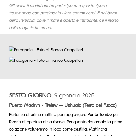
Gli elefanti marini anche partecipano a questo riposo,
trascinando con parsimonia i loro enormi corpi. E nei bordi
della Penisola, dove il mare è aperto e intrigante, c’è il regno
delle magnifiche orche.
SESTO GIORNO
, 9 gennaio 2025
Puerto Madryn - Trelew – Ushuaia (Terra del Fuoco)
Partenza di primo mattino per raggiungere
Punta Tombo
per
l’orario di apertura della riserva. Per quanto riguardala la prima
colazione valuteremo in loco come gestirla. Mattinata