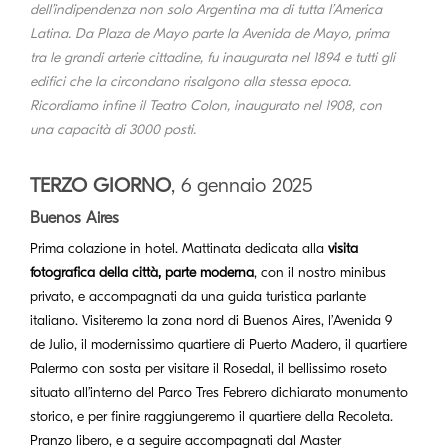
dell’indipendenza non solo Argentina ma di tutta l’America
Latina. Da Plaza de Mayo parte la Avenida de Mayo, prima
tra le grandi arterie cittadine, fu inaugurata nel 1894 e tutti gli
edifici che la circondano risalgono alla stessa epoca.
Ricordiamo infine il Teatro Colon, inaugurato nel 1908, con
una capacità di 3000 posti.
TERZO GIORNO
, 6 gennaio 2025
Buenos Aires
Prima colazione in hotel. Mattinata dedicata alla
visita
fotografica della città, parte moderna
, con il nostro minibus
privato, e accompagnati da una guida turistica parlante
italiano. Visiteremo la zona nord di Buenos Aires, l’Avenida 9
de Julio, il modernissimo quartiere di Puerto Madero, il quartiere
Palermo con sosta per visitare il Rosedal, il bellissimo roseto
situato all’interno del Parco Tres Febrero dichiarato monumento
storico, e per finire raggiungeremo il quartiere della Recoleta.
Pranzo libero, e a seguire accompagnati dal Master