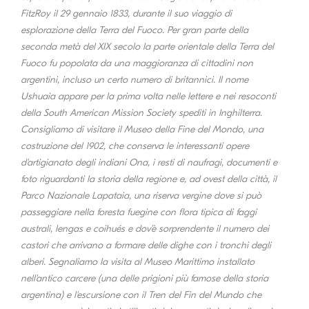
FitzRoy il 29 gennaio 1833, durante il suo viaggio di
esplorazione della Terra del Fuoco. Per gran parte della
seconda metà del XIX secolo la parte orientale della Terra del
Fuoco fu popolata da una maggioranza di cittadini non
argentini, incluso un certo numero di britannici. Il nome
Ushuaia appare per la prima volta nelle lettere e nei resoconti
della South American Mission Society spediti in Inghilterra.
Consigliamo di visitare il Museo della Fine del Mondo, una
costruzione del 1902, che conserva le interessanti opere
d'artigianato degli indiani Ona, i resti di naufragi, documenti e
foto riguardanti la storia della regione e, ad ovest della città, il
Parco Nazionale Lapataia, una riserva vergine dove si può
passeggiare nella foresta fuegine con flora tipica di faggi
australi, lengas e coihués e dov'è sorprendente il numero dei
castori che arrivano a formare delle dighe con i tronchi degli
alberi. Segnaliamo la visita al Museo Marittimo installato
nell'antico carcere (una delle prigioni più famose della storia
argentina) e l'escursione con il Tren del Fin del Mundo che