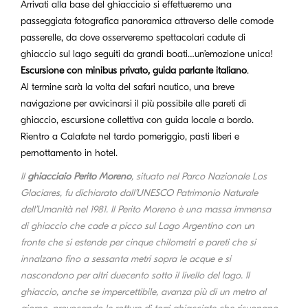
Arrivati alla base del ghiacciaio si effettueremo una
passeggiata fotografica panoramica attraverso delle comode
passerelle, da dove osserveremo spettacolari cadute di
ghiaccio sul lago seguiti da grandi boati…un’emozione unica!
Escursione con minibus privato, guida parlante italiano
.
Al termine sarà la volta del safari nautico, una breve
navigazione per avvicinarsi il più possibile alle pareti di
ghiaccio, escursione collettiva con guida locale a bordo.
Rientro a Calafate nel tardo pomeriggio, pasti liberi e
pernottamento in hotel.
Il
ghiacciaio Perito Moreno
, situato nel Parco Nazionale Los
Glaciares, fu dichiarato dall’UNESCO Patrimonio Naturale
dell’Umanità nel 1981. Il Perito Moreno è una massa immensa
di ghiaccio che cade a picco sul Lago Argentino con un
fronte che si estende per cinque chilometri e pareti che si
innalzano fino a sessanta metri sopra le acque e si
nascondono per altri duecento sotto il livello del lago. Il
ghiaccio, anche se impercettibile, avanza più di un metro al