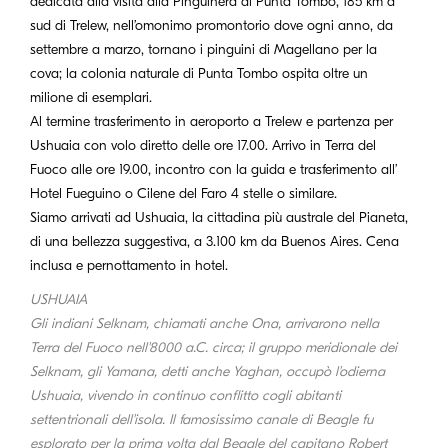
dedicata alla visita alla Pinguinera di Punta Tombo, 185 km a
sud di Trelew, nell’omonimo promontorio dove ogni anno, da
settembre a marzo, tornano i pinguini di Magellano per la
cova; la colonia naturale di Punta Tombo ospita oltre un
milione di esemplari.
Al termine trasferimento in aeroporto a Trelew e partenza per
Ushuaia con volo diretto delle ore 17.00. Arrivo in Terra del
Fuoco alle ore 19.00, incontro con la guida e trasferimento all’
Hotel Fueguino o Cilene del Faro 4 stelle o similare.
Siamo arrivati ad Ushuaia, la cittadina più australe del Pianeta,
di una bellezza suggestiva, a 3.100 km da Buenos Aires. Cena
inclusa e pernottamento in hotel.
USHUAIA
Gli indiani Selknam, chiamati anche Ona, arrivarono nella
Terra del Fuoco nell'8000 a.C. circa; il gruppo meridionale dei
Selknam, gli Yamana, detti anche Yaghan, occupò l'odierna
Ushuaia, vivendo in continuo conflitto cogli abitanti
settentrionali dell'isola. Il famosissimo canale di Beagle fu
esplorato per la prima volta dal Beagle del capitano Robert