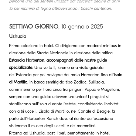
percorre uno dei sentieri utilizzati dai carcerati decine di anni
fa per rifornirsi di legna attraversando i boschi centenari.
SETTIMO GIORNO
, 10 gennaio 2025
Ushuaia
Prima colazione in hotel. Ci dirigiamo con moderni minibus in
direzione della Strada Nazionale in direzione della mitica
Estancia Harberton
,
accompagnati dalle nostre guide
specializzate
. Una volta lì, faremo una visita guidata
dell’Estancia per poi navigare dal molo Harberton fino all'
isola
di Martillo
, in barca semirigida tipo Zodiac. Sull'isola,
cammineremo per 1 ora circa tra pinguini Papua e Magellani,
sempre con una guida: un'avventura unica! I pinguini si
stabiliscono sull'isola durante l'estate, condividendo l'habitat
con altri uccelli. L'isola di Martillo, nel Canale di Beagle, fa
parte dell'Harberton Ranch dove al rientro dall’escursione
visiteremo il museo degli uccelli e dei mammiferi.
Ritorno ad Ushuaia, pasti liberi, pernottamento in hotel.