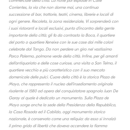
commerciale della città. La notte poi esplode in Calle
Corrientes, la via che non dorme mai, una continua
successione di bar, trattorie, teatri, cinema, librerie e locali di
ogni genere. Recoleta, la zona residenziale, Vi sorprenderà con
i suoi ristoranti e locali esclusivi, punto d’incontro della gente
importante della città; gli fa da contrasto la Boca, il quartiere
del porto o quartiere Xeneixe con le sue case dai mille colori
celebrate dal Tango. Da non perdere un giro nel vastissimo
Parco Palermo, polmone verde della città. Infine, per gli amanti
dell’antiquariato e delle cose curiose, una visita a San Telmo, il
quartiere vecchio e più caratteristico con il suo mercato
domenicale delle pulci. Cuore della città è la storica Plaza de
Mayo, che rappresenta il nucleo dell’insediamento originale
risalente al 1580 ad opera del conquistatore spagnolo Juan De
Garay al quale è dedicato un monumento. Sulla Plaza de
Mayo sorge anche la sede della Presidenza della Repubblica,
la Casa Rosada ed il Cabildo, oggi monumento storico
nazionale, è conservato come una reliquia: da esso si innalzò
il primo grido di libertà che doveva accendere la fiamma