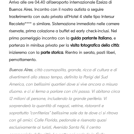
Arrivo alle ore 04.40 all’aeroporto internazionale Ezeiza di
Buenos Aires. Incontro con il nostro autista a seguire
trasferimento con auto privata all’Hotel 4 stelle tipo Intersur
Recoleta**** o similare. Sistemazione immediata nelle camere
riservate, prima colazione a buffet ed early check-inclusi. Nel
primo pomeriggio incontro con la
guida parlante italiano
, e
partenza in minibus privato per la
visita fotografica della città
:
inizieremo con la
parte storica
. Rientro in serata, pasti liberi,
pernottamento.
Buenos Aires
, città cosmopolita, grande, ricca di cultura e di
divertimenti allo stesso tempo, definita la Parigi del Sud
America, con bellissimi quartieri dove si vive ancora a misura
d’uomo. e ci si ferma a parlare con chi passa. Vi abitano circa
12 milioni di persone, includendo la grande periferia. Vi
sorprenderà la quantità di negozi, vetrine, ristoranti e
soprattutto “confiterias” bellissime sale da te dove ci si ritrova
con gli amici. Calle Florida, pedonale e riservata quasi
esclusivamente ai turisti, Avenida Santa Fé, il centro