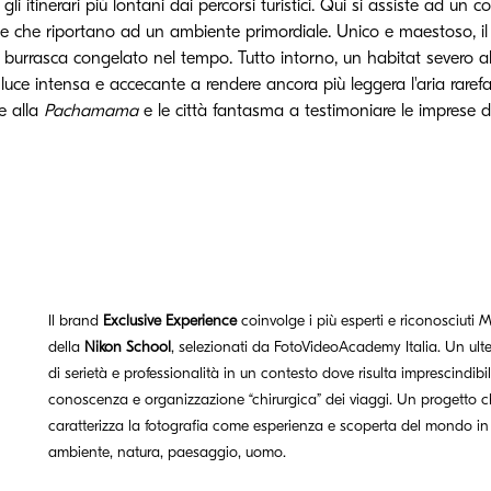
i itinerari più lontani dai percorsi turistici. Qui si assiste ad un con
rate che riportano ad un ambiente primordiale. Unico e maestoso, i
rrasca congelato nel tempo. Tutto intorno, un habitat severo al q
ce intensa e accecante a rendere ancora più leggera l'aria rarefatta d
te alla
Pachamama
e le città fantasma a testimoniare le imprese d
Il brand
Exclusive Experience
coinvolge i più esperti e riconosciuti
della
Nikon School
, selezionati da FotoVideoAcademy Italia. Un ult
di serietà e professionalità in un contesto dove risulta imprescindibi
conoscenza e organizzazione “chirurgica” dei viaggi. Un progetto 
caratterizza la fotografia come esperienza e scoperta del mondo in 
ambiente, natura, paesaggio, uomo.