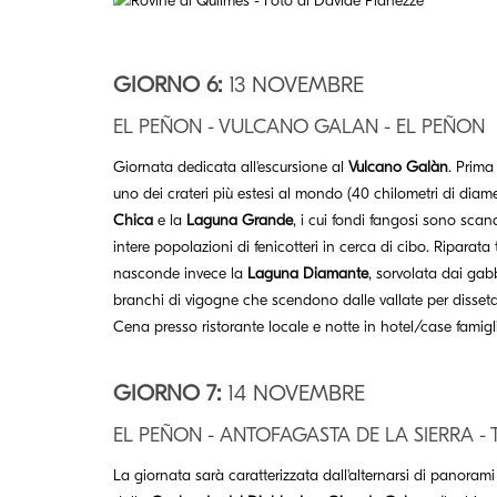
GIORNO 6:
13 NOVEMBRE
EL PEÑON - VULCANO GALAN - EL PEÑON
Giornata dedicata all'escursione al
Vulcano Galàn
. Prima
uno dei crateri più estesi al mondo (40 chilometri di diame
Chica
e la
Laguna Grande
, i cui fondi fangosi sono sca
intere popolazioni di fenicotteri in cerca di cibo. Riparata t
nasconde invece la
Laguna Diamante
, sorvolata dai gab
branchi di vigogne che scendono dalle vallate per dissetar
Cena presso ristorante locale e notte in hotel/case famigl
GIORNO 7:
14 NOVEMBRE
EL PEÑON - ANTOFAGASTA DE LA SIERRA -
La giornata sarà caratterizzata dall'alternarsi di panorami