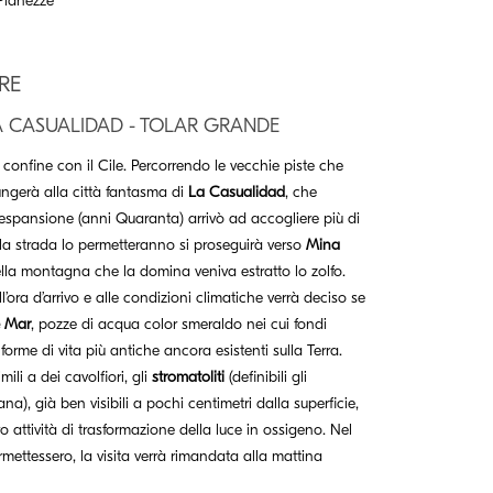
RE
A CASUALIDAD - TOLAR GRANDE
 confine con il Cile. Percorrendo le vecchie piste che
iungerà alla città fantasma di
La Casualidad
, che
espansione (anni Quaranta) arrivò ad accogliere più di
lla strada lo permetteranno si proseguirà verso
Mina
ella montagna che la domina veniva estratto lo zolfo.
’ora d’arrivo e alle condizioni climatiche verrà deciso se
e Mar
, pozze di acqua color smeraldo nei cui fondi
forme di vita più antiche ancora esistenti sulla Terra.
ili a dei cavolfiori, gli
stromatoliti
(definibili gli
liana), già ben visibili a pochi centimetri dalla superficie,
o attività di trasformazione della luce in ossigeno. Nel
rmettessero, la visita verrà rimandata alla mattina