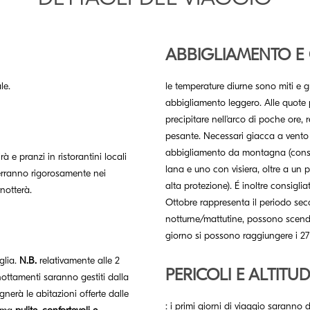
ABBIGLIAMENTO E
le.
le temperature diurne sono miti e g
abbigliamento leggero. Alle quote 
precipitare nell'arco di poche ore
pesante. Necessari giacca a vento
abbigliamento da montagna (consigl
à e pranzi in ristorantini locali
lana e uno con visiera, oltre a un 
terranno rigorosamente nei
alta protezione). É inoltre consigl
rnotterà.
Ottobre rappresenta il periodo sec
notturne/mattutine, possono scender
giorno si possono raggiungere i 27 
glia.
N.B.
relativamente alle 2
PERICOLI E ALTITUD
nottamenti saranno gestiti dalla
nerà le abitazioni offerte dalle
: i primi giorni di viaggio saranno