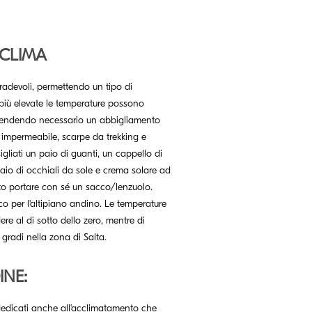
 CLIMA
radevoli, permettendo un tipo di
più elevate le temperature possono
, rendendo necessario un abbigliamento
 impermeabile, scarpe da trekking e
iati un paio di guanti, un cappello di
paio di occhiali da sole e crema solare ad
iato portare con sé un sacco/lenzuolo.
co per l'altipiano andino. Le temperature
e al di sotto dello zero, mentre di
gradi nella zona di Salta.
INE:
 dedicati anche all'acclimatamento che