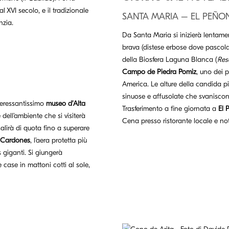
l XVI secolo, e il tradizionale
SANTA MARIA – EL PEÑO
nzia.
Da Santa Maria si inizierà lentamen
brava (distese erbose dove pascola
della Biosfera Laguna Blanca (
Res
Campo de Piedra Pomiz
, uno dei 
America. Le alture della candida p
sinuose e affusolate che svaniscon
nteressantissimo
museo d’Alta
Trasferimento a fine giornata a
El 
dell’ambiente che si visiterà
Cena presso ristorante locale e not
salirà di quota fino a superare
 Cardones
, l’aera protetta più
 giganti. Si giungerà
 case in mattoni cotti al sole,