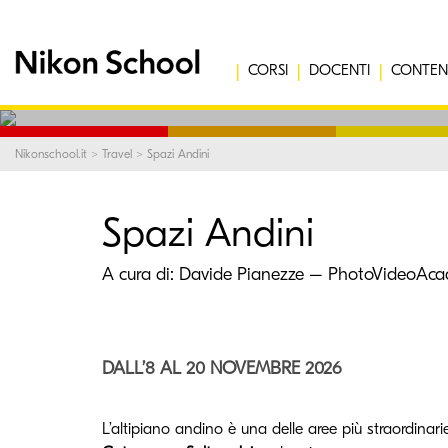
CORSI
DOCENTI
CONTEN
Nikonschool.it
>
Travel
> Spazi Andini
Spazi Andini
A cura di:
Davide Pianezze – PhotoVideoAcad
DALL’8 AL 20 NOVEMBRE 2026
L’altipiano andino è una delle aree più straordinarie