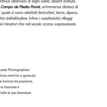
tinuo alternarsi di laghi salati, deserti d'altura,
l
Campo de Piedra Pomiz
, un’immensa distesa di
uale si sono adattati fenicotteri, lama, alpaca,
all'altitudine. Infine i caratteristici villaggi
ei minatori che nel secolo scorso sopravvissero
 Master Photographers
eriore marchio a garanzia
le l’unione tra passione,
che riassume e
tutte le sue sfumature: