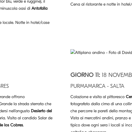
or blu, verde e ruggine), il
Cena al ristorante e notte in hotel
a minuscola oasi di
Antofalla
e locale. Notte in hotel/case
GIORNO 11:
18 NOVEMB
BRES
PURMAMARCA - SALTA
Grande offrono
Colazione e visita al pittoresco
Cer
 Grande la strada sterrata che
fotografato dalla cima di una coll
dersi nell’angusto
Desierto del
che percorre le pareti della montag
ria. Visita al candido Salar de
Vista ai mercatini andini, pranzo e
de los Cobres
.
tipico dove ogni sera i locali si i