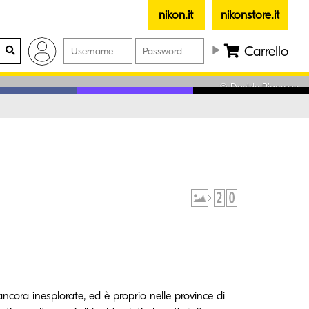
nikon.it
nikonstore.it
Carrello
© Davide Pianezze
ancora inesplorate, ed è proprio nelle province di