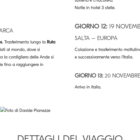
salteña
e
chacarera
.
Notte in hotel 3 stelle.
GIORNO 12:
19 NOVEM
MARCA
SALTA – EUROPA
es
. Trasferimento lungo la
Ruta
salati al mondo, dove si
Colazione e trasferimento mattutin
a la cordigliera delle Ande si
e successivamente verso l’Italia.
le fino a raggiungere in
GIORNO 13:
20 NOVEMBR
Arrivo in Italia.
DETTAGLI DEL VIAGGIO