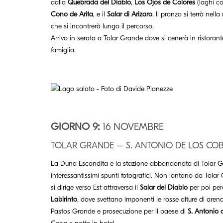
dalla
Quebrada del Diablo
,
Los Ojos de Colores
(laghi col
Cono de Arita
, e il
Salar di Arizaro
. Il pranzo si terrà nell
che si incontrerà lungo il percorso.
Arrivo in serata a Tolar Grande dove si cenerà in ristorant
famiglia.
GIORNO 9:
16 NOVEMBRE
TOLAR GRANDE – S. ANTONIO DE LOS CO
La Duna Escondita e la stazione abbandonata di Tolar 
interessantissimi spunti fotografici. Non lontano da Tolar
si dirige verso Est attraversa il
Salar del Diablo
per poi per
Labirinto
, dove svettano imponenti le rosse alture di arena
Pastos Grande e prosecuzione per il paese di
S. Antonio 