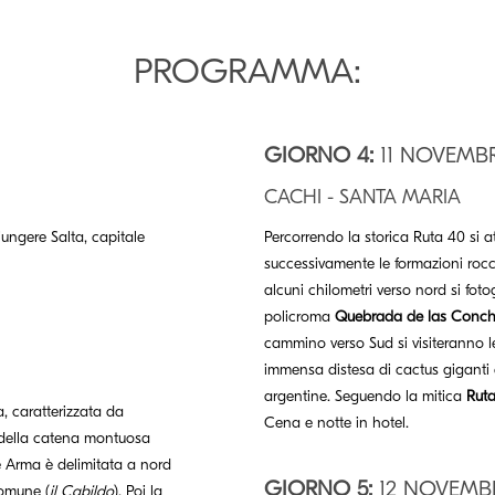
PROGRAMMA:
GIORNO 4:
11 NOVEMB
CACHI - SANTA MARIA
iungere Salta, capitale
Percorrendo la storica Ruta 40 si a
successivamente le formazioni rocc
alcuni chilometri verso nord si fot
policroma
Quebrada de las Conc
cammino verso Sud si visiteranno le
immensa distesa di cactus giganti è
argentine. Seguendo la mitica
Rut
na, caratterizzata da
Cena e notte in hotel.
e della catena montuosa
 Arma è delimitata a nord
GIORNO 5:
12 NOVEMB
comune (
il Cabildo
). Poi la