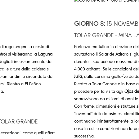
GIORNO 8:
15 NOVEMB
TOLAR GRANDE - MINA L
 di raggiungere la cresta di
Partenza mattutina in direzione del
tro) si visiteranno la
Laguna
sovrastano il Salar de Aziraro si g
ndagliati incessantemente da
durante il suo periodo massimo di 
ra le alture della caldera si
4.000 abitanti. Se le condizioni de
biani andini e circondata dai
Julia
, dalla cui cima giallo/verde d
si. Rientro a El Peñon.
Rientro a Tolar Grande e in base all
ia.
procedere per la visita agli
Ojos d
sopravvivono da miliardi di anni le 
Con forme, dimensioni e strutture sim
“inventori” della fotosintesi clorofil
 TOLAR GRANDE
continuano ininterrottamente la lor
caso in cui le condizioni non lo pe
 eccezionali come quelli offerti
successiva.