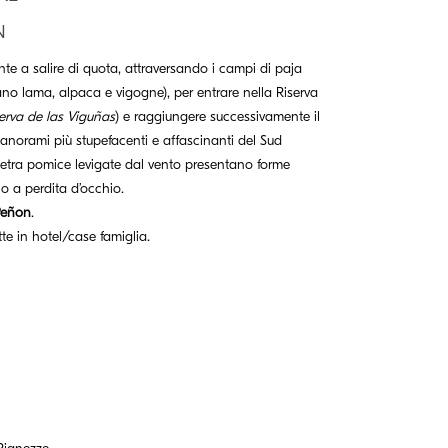
N
te a salire di quota, attraversando i campi di paja
no lama, alpaca e vigogne), per entrare nella Riserva
erva de las Viguñas
) e raggiungere successivamente il
panorami più stupefacenti e affascinanti del Sud
ietra pomice levigate dal vento presentano forme
o a perdita d’occhio.
Peñon
.
te in hotel/case famiglia.