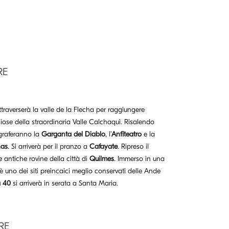
RE
ttraverserà la valle de la Flecha per raggiungere
iose della straordinaria Valle Calchaquì. Risalendo
ograferanno la
Garganta del Diablo
, l’
Anfiteatro
e la
has
. Si arriverà per il pranzo a
Cafayate
. Ripreso il
 antiche rovine della città di
Quilmes
. Immerso in una
 uno dei siti preincaici meglio conservati delle Ande
a 40
si arriverà in serata a Santa Maria.
RE