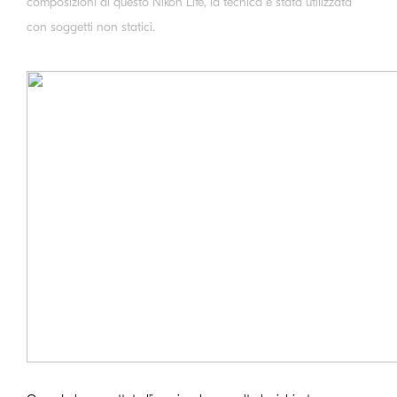
composizioni di questo Nikon Life, la tecnica è stata utilizzata
con soggetti non statici.