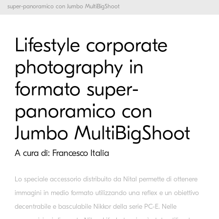
super-panoramico con Jumbo MultiBigShoot
Lifestyle corporate
photography in
formato super-
panoramico con
Jumbo MultiBigShoot
A cura di:
Francesco Italia
Lo speciale accessorio distribuito da Nital permette di ottenere
immagini in medio formato utilizzando una reflex e un obiettivo
decentrabile e basculabile Nikkor della serie PC-E. Nelle