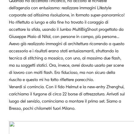
Quando ho accettato l’incarico, ho accolto le richieste
dell'agenzia con entusiasmo: realizzare immagini Lifestyle
corporate ad altissima risoluzione, in formato super-panoramico!
Ho riflettuto a lungo e alla fine ho trovato il coraggio di
accettare la sfida, usando il Jumbo MultiBigShoot progettato da
Giuseppe Maio di Nital, con persone in campo, più persone…
Avevo già realizzato immagini di architettura ricorrendo a questo
accessorio e i risultati erano stati entusiasmanti, sfruttando la
tecnica di stitching a mosaico, con uno, al massimo due flash,
ma su soggetti statici. Ora, invece, avrei dovuto usarlo per scene
di lavoro con molti flash. Ero fiducioso, ma non sicuro della
riuscita e questo mi ha fatto riflettere parecchio.
Venerdì si comincia. Con il fido Helmut e la new-entry Zhenghui,
carichiamo il furgone di circa 22 borse di attrezzatura. Arrivati sul
luogo del servizio, cominciamo a montare il primo set. Siamo a
Bresso, pochi chilometri fuori Milano.