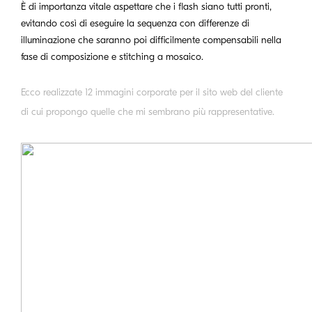
È di importanza vitale aspettare che i flash siano tutti pronti,
evitando così di eseguire la sequenza con differenze di
illuminazione che saranno poi difficilmente compensabili nella
fase di composizione e stitching a mosaico.
Ecco realizzate 12 immagini corporate per il sito web del cliente
di cui propongo quelle che mi sembrano più rappresentative.