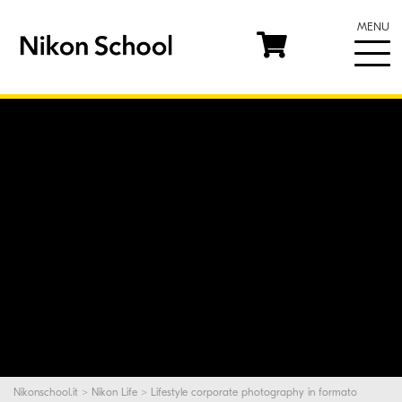
MENU
Nikonschool.it
>
Nikon Life
> Lifestyle corporate photography in formato