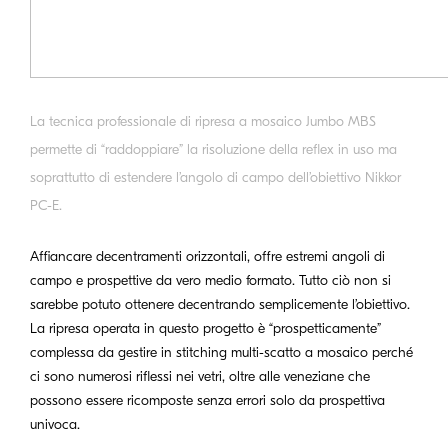
La tecnica professionale di ripresa a mosaico Jumbo MBS
permette di “raddoppiare” la risoluzione della reflex in uso ma
soprattutto di estendere l’angolo di campo dell’obiettivo Nikkor
PC-E.
Affiancare decentramenti orizzontali, offre estremi angoli di
campo e prospettive da vero medio formato. Tutto ciò non si
sarebbe potuto ottenere decentrando semplicemente l’obiettivo.
La ripresa operata in questo progetto è “prospetticamente”
complessa da gestire in stitching multi-scatto a mosaico perché
ci sono numerosi riflessi nei vetri, oltre alle veneziane che
possono essere ricomposte senza errori solo da prospettiva
univoca.