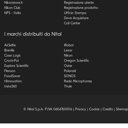
Nikonstore.it
Registrazione utente
Nikon Club
Registrazione prodotto
NPS - Italia
Ufficio Stampa
Dove Acquistare
Call Center
I marchi distribuiti da Nital
AirSelfie
iRobot
Breville
Lexar
Case Logic
Nikon
Crock-Pot
Oregon Scientific
Explore Scientific
Oster
Flexson
Polaroid
FoodSaver
SONOS
Hinnovation
Røde Microphones
Insta360
Thule
© Nital S.p.A. P.IVA 06047610016 |
Privacy
|
Cookie
|
Credits
|
Sitemap