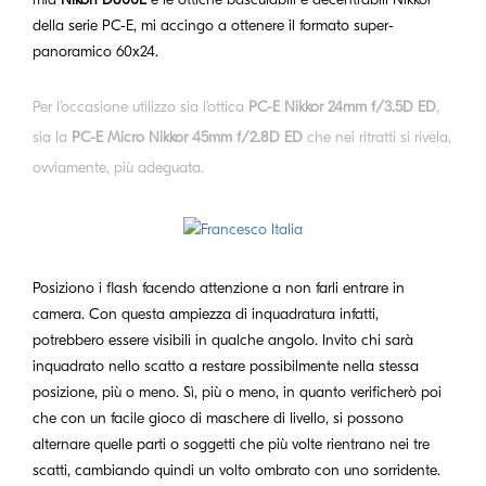
della serie PC-E, mi accingo a ottenere il formato super-
panoramico 60x24.
Per l’occasione utilizzo sia l'ottica
PC-E Nikkor 24mm f/3.5D ED
,
sia la
PC-E Micro Nikkor 45mm f/2.8D ED
che nei ritratti si rivela,
ovviamente, più adeguata.
Posiziono i flash facendo attenzione a non farli entrare in
camera. Con questa ampiezza di inquadratura infatti,
potrebbero essere visibili in qualche angolo. Invito chi sarà
inquadrato nello scatto a restare possibilmente nella stessa
posizione, più o meno. Sì, più o meno, in quanto verificherò poi
che con un facile gioco di maschere di livello, si possono
alternare quelle parti o soggetti che più volte rientrano nei tre
scatti, cambiando quindi un volto ombrato con uno sorridente.