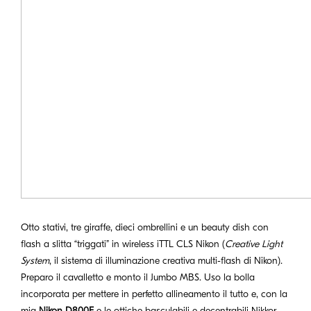
Otto stativi, tre giraffe, dieci ombrellini e un beauty dish con
flash a slitta “triggati” in wireless iTTL CLS Nikon (
Creative Light
System
, il sistema di illuminazione creativa multi-flash di Nikon).
Preparo il cavalletto e monto il Jumbo MBS. Uso la bolla
incorporata per mettere in perfetto allineamento il tutto e, con la
mia
Nikon D800E
e le ottiche basculabili e decentrabili Nikkor