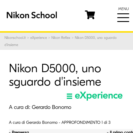
MENU
Nikonschool.it
>
eXperience
>
Nikon Reflex
> Nikon D5000, uno sguardo
d'insieme
Nikon D5000, uno
sguardo d'insieme
A cura di:
Gerardo Bonomo
A cura di Gerardo Bonomo
- APPROFONDIMENTO 1 di 3
»
Premessa
»
Il primo cont