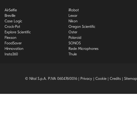
AirSelfie
iRobot
Breville
Lexar
Case Logic
Nikon
Crock-Pot
Oregon Scientific
Explore Scientific
Oster
Flexson
Polaroid
FoodSaver
SONOS
Hinnovation
Røde Microphones
Insta360
Thule
© Nital S.p.A. P.IVA 06047610016 |
Privacy
|
Cookie
|
Credits
|
Sitemap