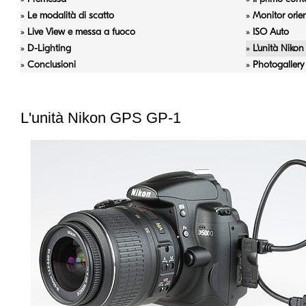
»
Le modalità di scatto
»
Monitor orien
»
Live View e messa a fuoco
»
ISO Auto
»
D-Lighting
»
L'unità Niko
»
Conclusioni
»
Photogallery
L'unità Nikon GPS GP-1