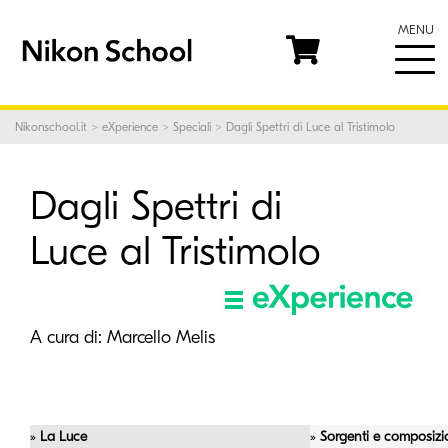
MENU
Nikonschool.it
>
eXperience
>
Speciali
> Dagli Spettri di Luce al Tristimolo
Dagli Spettri di
Luce al Tristimolo
A cura di:
Marcello Melis
»
La Luce
»
Sorgenti e composizi