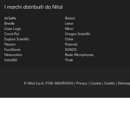
I marchi distribuiti da Nital
AirSelfie
iRobot
Breville
Lexar
Case Logic
Nikon
Crock-Pot
Oregon Scientific
Explore Scientific
Oster
Flexson
Polaroid
FoodSaver
SONOS
Hinnovation
Røde Microphones
Insta360
Thule
© Nital S.p.A. P.IVA 06047610016 |
Privacy
|
Cookie
|
Credits
|
Sitemap