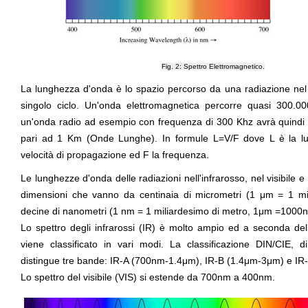
Fig. 2: Spettro Elettromagnetico.
La lunghezza d'onda è lo spazio percorso da una radiazione nel
singolo ciclo. Un'onda elettromagnetica percorre quasi 300.
un'onda radio ad esempio con frequenza di 300 Khz avrà quindi
pari ad 1 Km (Onde Lunghe). In formule L=V/F dove L è la l
velocità di propagazione ed F la frequenza.
Le lunghezze d'onda delle radiazioni nell'infrarosso, nel visibile e 
dimensioni che vanno da centinaia di micrometri (1 μm = 1 mi
decine di nanometri (1 nm = 1 miliardesimo di metro, 1μm =1000
Lo spettro degli infrarossi (IR) è molto ampio ed a seconda della
viene classificato in vari modi. La classificazione DIN/CIE, di
distingue tre bande: IR-A (700nm-1.4μm), IR-B (1.4μm-3μm) e I
Lo spettro del visibile (VIS) si estende da 700nm a 400nm.