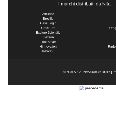
I marchi distribuiti da Nital
AirSelfie
Breville
Case Logic
Crock-Pot
Oreg
Explore Scientific
Flexson
FoodSaver
Hinnovation
Røde
Insta360
© Nital S.p.A. P.IVA 06047610016 |
Pr
precedente