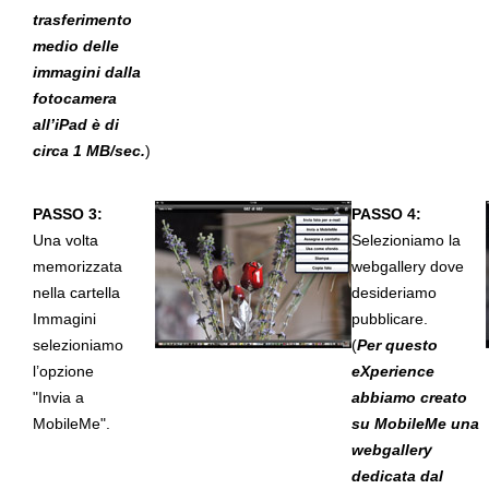
trasferimento
medio delle
immagini dalla
fotocamera
all’iPad è di
circa 1 MB/sec.
)
PASSO 3:
PASSO 4:
Una volta
Selezioniamo la
memorizzata
webgallery dove
nella cartella
desideriamo
Immagini
pubblicare.
selezioniamo
(
Per questo
l’opzione
eXperience
"Invia a
abbiamo creato
MobileMe".
su MobileMe una
webgallery
dedicata dal