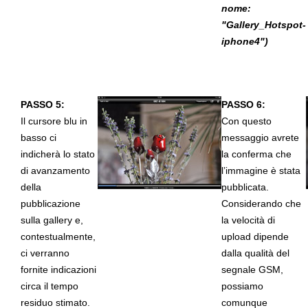
nome:
"Gallery_Hotspot-
iphone4")
PASSO 5:
PASSO 6:
Il cursore blu in
Con questo
basso ci
messaggio avrete
indicherà lo stato
la conferma che
di avanzamento
l’immagine è stata
della
pubblicata.
pubblicazione
Considerando che
sulla gallery e,
la velocità di
contestualmente,
upload dipende
ci verranno
dalla qualità del
fornite indicazioni
segnale GSM,
circa il tempo
possiamo
residuo stimato.
comunque