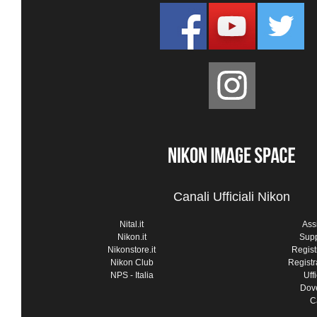
Canali Ufficiali Nikon
Nital.it
Ass
Nikon.it
Supp
Nikonstore.it
Regist
Nikon Club
Registr
NPS - Italia
Uff
Dove
C