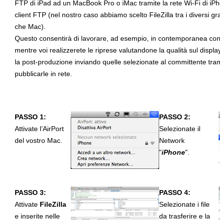
FTP di iPad ad un MacBook Pro o iMac tramite la rete Wi-Fi di iPho
client FTP (nel nostro caso abbiamo scelto
FileZilla
tra i diversi gr
che Mac).
Questo consentirà di lavorare, ad esempio, in contemporanea con l
mentre voi realizzerete le riprese valutandone la qualità sul display 
la post-produzione inviando quelle selezionate al committente trami
pubblicarle in rete.
PASSO 1:
PASSO 2:
Attivate l’AirPort
Selezionate il
del vostro Mac.
Network
"
iPhone
".
PASSO 3:
PASSO 4:
Attivate
FileZilla
Selezionate i file
e inserite nelle
da trasferire e la