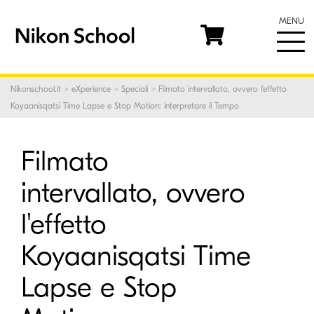
MENU
Nikonschool.it
>
eXperience
>
Speciali
> Filmato intervallato, ovvero l'effetto
Koyaanisqatsi Time Lapse e Stop Motion: interpretare il Tempo
Filmato
intervallato, ovvero
l'effetto
Koyaanisqatsi Time
Lapse e Stop