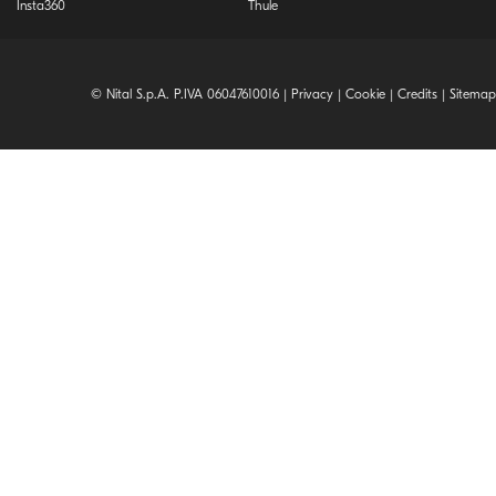
Insta360
Thule
© Nital S.p.A. P.IVA 06047610016 |
Privacy
|
Cookie
|
Credits
|
Sitemap