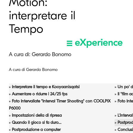
Motion:
interpretare il
Tempo
A cura di:
Gerardo Bonomo
A cura di Gerardo Bonomo
»
Interpretare il tempo e Kooyaanisqatsi
»
Un po' di
»
Aumentare o ridurre i 24/25 fps
»
Il "film
»
Foto Intervallate "Interval Timer Shooting" con COOLPIX
»
Foto Int
P6000
»
Impostazioni della di ripresa
»
L'interva
»
Quando il gioco si fa duro…
»
Postpro
»
Postproduzione a computer
»
Conclusi