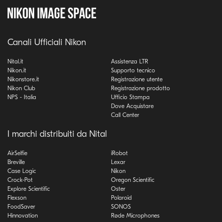
Canali Ufficiali Nikon
Nital.it
Assistenza LTR
Nikon.it
Supporto tecnico
Nikonstore.it
Registrazione utente
Nikon Club
Registrazione prodotto
NPS - Italia
Ufficio Stampa
Dove Acquistare
Call Center
I marchi distribuiti da Nital
AirSelfie
iRobot
Breville
Lexar
Case Logic
Nikon
Crock-Pot
Oregon Scientific
Explore Scientific
Oster
Flexson
Polaroid
FoodSaver
SONOS
Hinnovation
Røde Microphones