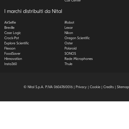
Call Center
I marchi distribuiti da Nital
AirSelfie
iRobot
Breville
Lexar
Case Logic
Nikon
Crock-Pot
Oregon Scientific
Explore Scientific
Oster
Flexson
Polaroid
FoodSaver
SONOS
Hinnovation
Røde Microphones
Insta360
Thule
© Nital S.p.A. P.IVA 06047610016 |
Privacy
|
Cookie
|
Credits
|
Sitemap