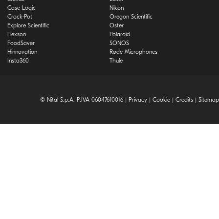
Case Logic
Nikon
Crock-Pot
Oregon Scientific
Explore Scientific
Oster
Flexson
Polaroid
FoodSaver
SONOS
Hinnovation
Røde Microphones
Insta360
Thule
© Nital S.p.A. P.IVA 06047610016 |
Privacy
|
Cookie
|
Credits
|
Sitemap