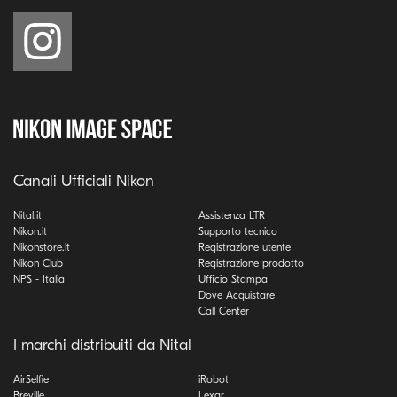
Canali Ufficiali Nikon
Nital.it
Assistenza LTR
Nikon.it
Supporto tecnico
Nikonstore.it
Registrazione utente
Nikon Club
Registrazione prodotto
NPS - Italia
Ufficio Stampa
Dove Acquistare
Call Center
I marchi distribuiti da Nital
AirSelfie
iRobot
Breville
Lexar